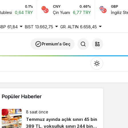
0.1%
CNY
0.46%
GBP
esi
0,64 TRY
Çin Yuanı
6,77 TRY
İngiliz Sterlin
GBP
61,84
BIST
13.662,75
GR. ALTIN
6.658,45
Premium'a Geç
Popüler Haberler
Gündüz Modu
8 saat önce
Gündüz modunu seçin.
Temmuz ayında açlık sınırı 45 bin
389 TL, yoksulluk sınırı 244 bin