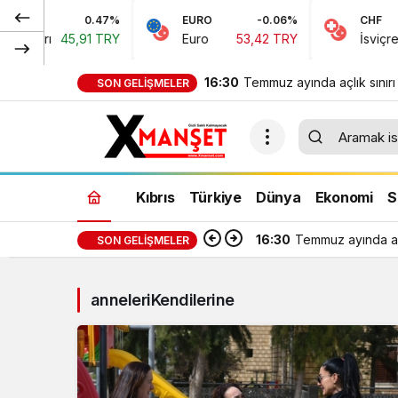
0.47%
EURO
-0.06%
CHF
Doları
45,91 TRY
Euro
53,42 TRY
İsviçre Fr
16:30
Temmuz ayında açlık sınırı
SON GELIŞMELER
bin 389 TL, yoksulluk sınır
bin 818 TL oldu
Kıbrıs
Türkiye
Dünya
Ekonomi
S
16:30
Temmuz ayında açl
SON GELIŞMELER
anneleriKendilerine