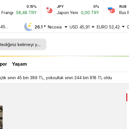
0.15%
JPY
0%
RUB
angı
58,48 TRY
Japon Yeni
0,00 TRY
Rus Rubl
 45
26.1 °
Nicosia
USD
45,91
EURO
53,42
ı 244
por
Yaşam
ık sınırı 45 bin 389 TL, yoksulluk sınırı 244 bin 818 TL oldu