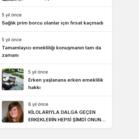
Gece Modu
818 TL oldu
Gece modunu seçin.
5 yıl önce
Sağlık prim borcu olanlar için fırsat kaçmadı
Sistem Modu
Sistem modunu seçin.
5 yıl önce
Tamamlayıcı emekliliği konuşmanın tam da
zamanı
5 yıl önce
Erken yaşlanana erken emeklilik
hakkı
8 yıl önce
KİLOLARIYLA DALGA GEÇEN
ERKEKLERİN HEPSİ ŞİMDİ ONUN
PEŞİNDE! SON HALİ İNANILMAZ