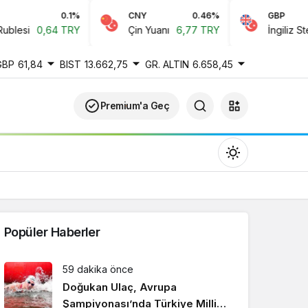
0.1%
CNY
0.46%
GBP
esi
0,64 TRY
Çin Yuanı
6,77 TRY
İngiliz Sterlin
GBP
61,84
BIST
13.662,75
GR. ALTIN
6.658,45
Premium'a Geç
Popüler Haberler
Gündüz Modu
59 dakika önce
Gündüz modunu seçin.
Doğukan Ulaç, Avrupa
Şampiyonası’nda Türkiye Milli