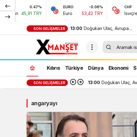
0.47%
EURO
-0.06%
CHF
Doları
45,91 TRY
Euro
53,42 TRY
İsviçre Fr
13:00
Doğukan Ulaç, Avrupa
SON GELIŞMELER
Şampiyonası’nda Türkiye Mi
Takımı ile mücadele etti
Kıbrıs
Türkiye
Dünya
Ekonomi
S
13:00
Doğukan Ulaç, Avr
SON GELIŞMELER
angaryayı