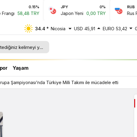
0.15%
JPY
0%
RUB
angı
58,48 TRY
Japon Yeni
0,00 TRY
Rus Rubl
34.4 °
Nicosia
USD
45,91
EURO
53,42
lli
por
Yaşam
upa Şampiyonası’nda Türkiye Milli Takımı ile mücadele etti