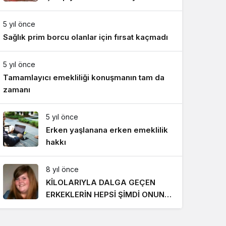
Gece Modu
Takımı ile mücadele etti
Gece modunu seçin.
5 yıl önce
Sağlık prim borcu olanlar için fırsat kaçmadı
Sistem Modu
Sistem modunu seçin.
5 yıl önce
Tamamlayıcı emekliliği konuşmanın tam da
zamanı
5 yıl önce
Erken yaşlanana erken emeklilik
hakkı
8 yıl önce
KİLOLARIYLA DALGA GEÇEN
ERKEKLERİN HEPSİ ŞİMDİ ONUN
PEŞİNDE! SON HALİ İNANILMAZ