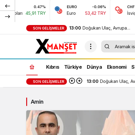
0.47%
EURO
-0.06%
CHF
n Doları
45,91 TRY
Euro
53,42 TRY
İsviçre
13:00
Doğukan Ulaç, Avrupa
SON GELIŞMELER
Şampiyonası’nda Türkiye Mi
Takımı ile mücadele etti
Kıbrıs
Türkiye
Dünya
Ekonomi
S
13:00
Doğukan Ulaç, Avr
SON GELIŞMELER
Amin