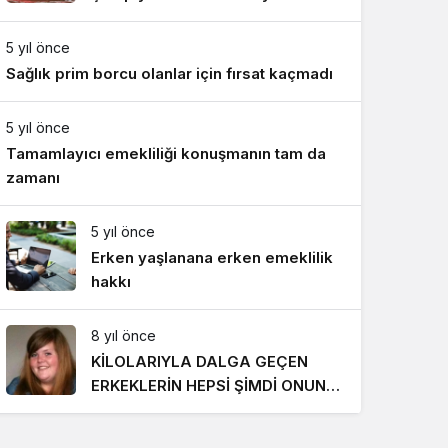
Gece Modu
Takımı ile mücadele etti
Gece modunu seçin.
5 yıl önce
Sağlık prim borcu olanlar için fırsat kaçmadı
Sistem Modu
Sistem modunu seçin.
5 yıl önce
Tamamlayıcı emekliliği konuşmanın tam da
zamanı
5 yıl önce
Erken yaşlanana erken emeklilik
hakkı
8 yıl önce
KİLOLARIYLA DALGA GEÇEN
ERKEKLERİN HEPSİ ŞİMDİ ONUN
PEŞİNDE! SON HALİ İNANILMAZ