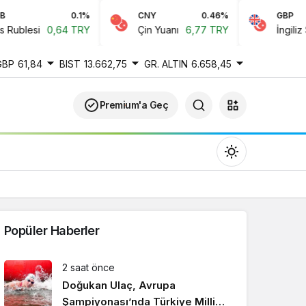
0.1%
CNY
0.46%
GBP
ublesi
0,64 TRY
Çin Yuanı
6,77 TRY
İngiliz Ster
GBP
61,84
BIST
13.662,75
GR. ALTIN
6.658,45
Premium'a Geç
Popüler Haberler
Gündüz Modu
2 saat önce
Gündüz modunu seçin.
Doğukan Ulaç, Avrupa
Şampiyonası’nda Türkiye Milli