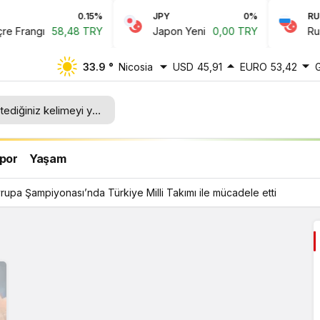
0.15%
JPY
0%
RUB
 Frangı
58,48 TRY
Japon Yeni
0,00 TRY
Rus R
33.9 °
Nicosia
USD
45,91
EURO
53,42
lli
por
Yaşam
upa Şampiyonası’nda Türkiye Milli Takımı ile mücadele etti