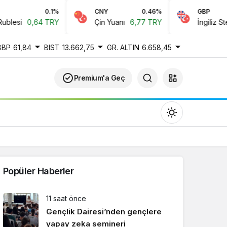
0.1%
CNY
0.46%
GBP
esi
0,64 TRY
Çin Yuanı
6,77 TRY
İngiliz Sterlin
GBP
61,84
BIST
13.662,75
GR. ALTIN
6.658,45
Premium'a Geç
Popüler Haberler
Gündüz Modu
11 saat önce
Gündüz modunu seçin.
Gençlik Dairesi’nden gençlere
yapay zeka semineri