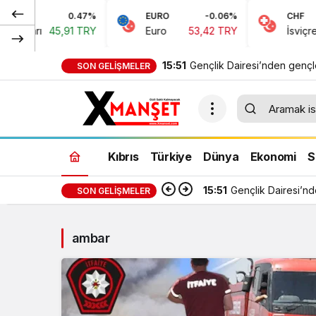
0.47%
EURO
-0.06%
CHF
Doları
45,91 TRY
Euro
53,42 TRY
İsviçre Fr
15:51
Gençlik Dairesi’nden genç
SON GELIŞMELER
yapay zeka semineri
Kıbrıs
Türkiye
Dünya
Ekonomi
S
15:51
Gençlik Dairesi’n
SON GELIŞMELER
ambar