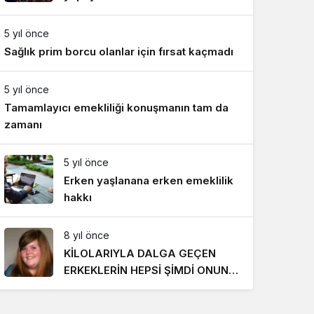
Gece Modu
Gece modunu seçin.
5 yıl önce
Sağlık prim borcu olanlar için fırsat kaçmadı
Sistem Modu
Sistem modunu seçin.
5 yıl önce
Tamamlayıcı emekliliği konuşmanın tam da
zamanı
5 yıl önce
Erken yaşlanana erken emeklilik
hakkı
8 yıl önce
KİLOLARIYLA DALGA GEÇEN
ERKEKLERİN HEPSİ ŞİMDİ ONUN
PEŞİNDE! SON HALİ İNANILMAZ