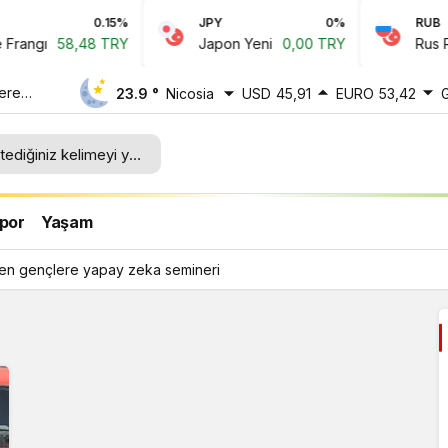
0.15%
JPY
0%
RUB
angı
58,48 TRY
Japon Yeni
0,00 TRY
Rus Rubl
lere
23.9 °
Nicosia
USD
45,91
EURO
53,42
por
Yaşam
den gençlere yapay zeka semineri