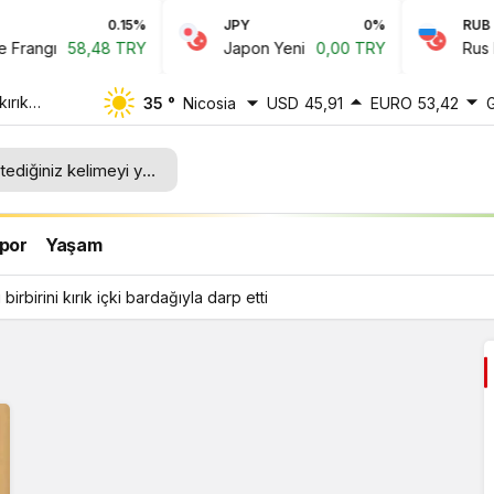
0.15%
JPY
0%
RUB
rangı
58,48 TRY
Japon Yeni
0,00 TRY
Rus Rub
kırık
35 °
Nicosia
USD
45,91
EURO
53,42
por
Yaşam
 birbirini kırık içki bardağıyla darp etti