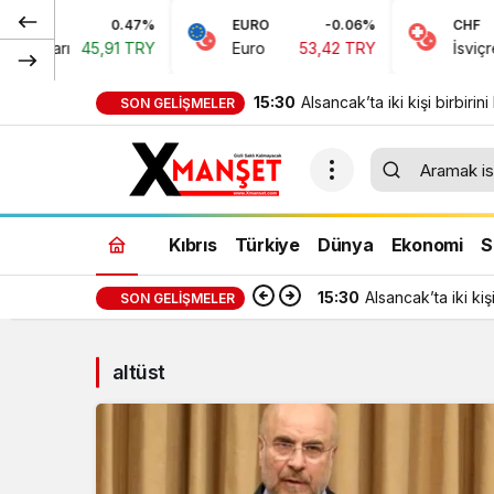
0.47%
EURO
-0.06%
CHF
Doları
45,91 TRY
Euro
53,42 TRY
İsviçre F
15:30
Alsancak’ta iki kişi birbirini 
SON GELIŞMELER
içki bardağıyla darp etti
Kıbrıs
Türkiye
Dünya
Ekonomi
S
15:30
Alsancak’ta iki kişi
SON GELIŞMELER
altüst