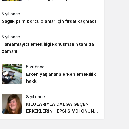
Gece Modu
Gece modunu seçin.
5 yıl önce
Sağlık prim borcu olanlar için fırsat kaçmadı
Sistem Modu
Sistem modunu seçin.
5 yıl önce
Tamamlayıcı emekliliği konuşmanın tam da
zamanı
5 yıl önce
Erken yaşlanana erken emeklilik
hakkı
8 yıl önce
KİLOLARIYLA DALGA GEÇEN
ERKEKLERİN HEPSİ ŞİMDİ ONUN
PEŞİNDE! SON HALİ İNANILMAZ