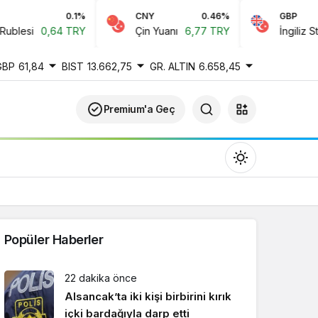
0.1%
CNY
0.46%
GBP
lesi
0,64 TRY
Çin Yuanı
6,77 TRY
İngiliz Sterli
GBP
61,84
BIST
13.662,75
GR. ALTIN
6.658,45
Premium'a Geç
Popüler Haberler
Gündüz Modu
22 dakika önce
Gündüz modunu seçin.
Alsancak’ta iki kişi birbirini kırık
içki bardağıyla darp etti