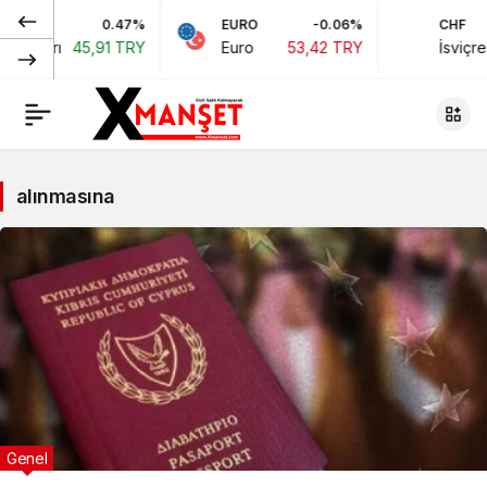
0.47%
EURO
-0.06%
CHF
oları
45,91 TRY
Euro
53,42 TRY
İsviçre Fra
alınmasına
Genel