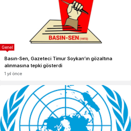
Genel
Basın-Sen, Gazeteci Timur Soykan’ın gözaltına
alınmasına tepki gösterdi
1 yıl önce