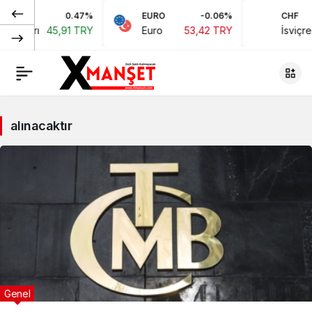
0.47%
EURO
-0.06%
CHF
 Doları
45,91 TRY
Euro
53,42 TRY
İsviçre 
alınacaktır
Genel