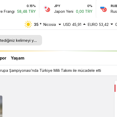
0.15%
JPY
0%
RUB
Frangı
58,48 TRY
Japon Yeni
0,00 TRY
Rus Ru
35 °
Nicosia
USD
45,91
EURO
53,42
lli
por
Yaşam
upa Şampiyonası’nda Türkiye Milli Takımı ile mücadele etti