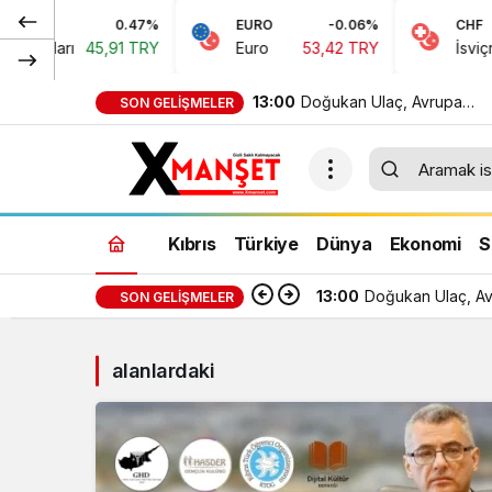
0.47%
EURO
-0.06%
CHF
 Doları
45,91 TRY
Euro
53,42 TRY
İsviçre 
13:00
Doğukan Ulaç, Avrupa
SON GELIŞMELER
Şampiyonası’nda Türkiye Mi
Takımı ile mücadele etti
Kıbrıs
Türkiye
Dünya
Ekonomi
S
13:00
Doğukan Ulaç, Avr
SON GELIŞMELER
alanlardaki