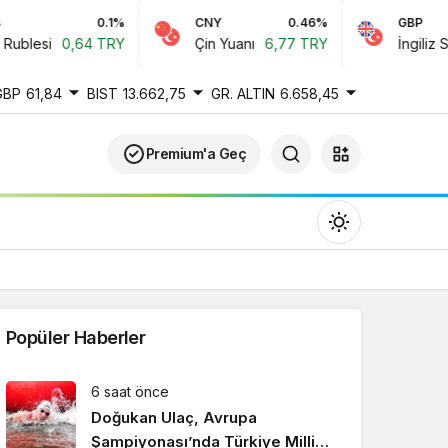
0.1%
CNY
0.46%
GBP
blesi
0,64 TRY
Çin Yuanı
6,77 TRY
İngiliz Sterl
GBP
61,84
BIST
13.662,75
GR. ALTIN
6.658,45
Premium'a Geç
Popüler Haberler
Gündüz Modu
6 saat önce
Gündüz modunu seçin.
Doğukan Ulaç, Avrupa
Şampiyonası’nda Türkiye Milli