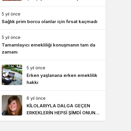
Gece Modu
Takımı ile mücadele etti
Gece modunu seçin.
5 yıl önce
Sağlık prim borcu olanlar için fırsat kaçmadı
Sistem Modu
Sistem modunu seçin.
5 yıl önce
Tamamlayıcı emekliliği konuşmanın tam da
zamanı
5 yıl önce
Erken yaşlanana erken emeklilik
hakkı
8 yıl önce
KİLOLARIYLA DALGA GEÇEN
ERKEKLERİN HEPSİ ŞİMDİ ONUN
PEŞİNDE! SON HALİ İNANILMAZ