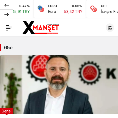
0.47%
EURO
-0.06%
CHF
ları
45,91 TRY
Euro
53,42 TRY
İsviçre Fran
65e
Genel