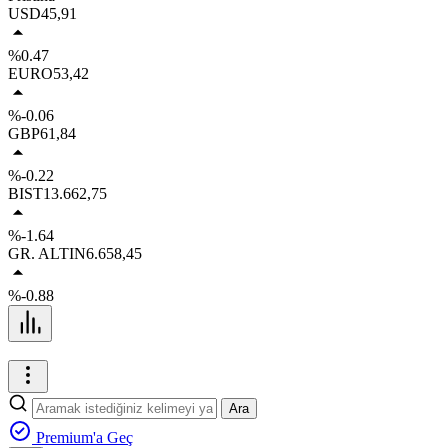
USD
45,91
%0.47
EURO
53,42
%-0.06
GBP
61,84
%-0.22
BIST
13.662,75
%-1.64
GR. ALTIN
6.658,45
%-0.88
Ara
Premium'a Geç