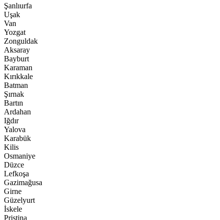
Şanlıurfa
Uşak
Van
Yozgat
Zonguldak
Aksaray
Bayburt
Karaman
Kırıkkale
Batman
Şırnak
Bartın
Ardahan
Iğdır
Yalova
Karabük
Kilis
Osmaniye
Düzce
Lefkoşa
Gazimağusa
Girne
Güzelyurt
İskele
Pristina