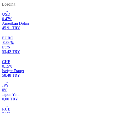
Loading...
USD
0.47%
Amerikan Doları
45,91 TRY
EURO
-0.06%
Euro
53,42 TRY
CHF
0.15%
İsviçre Frangı
58,48 TRY
JPY
0%
Japon Yeni
0,00 TRY
RUB