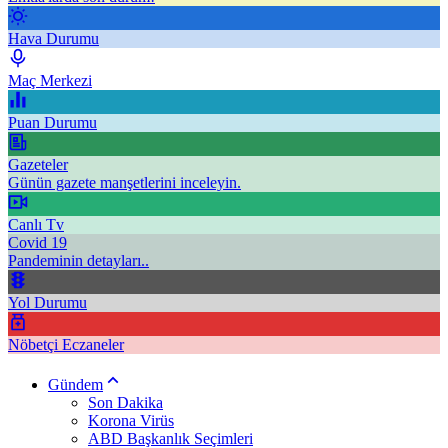
Hava Durumu
Maç Merkezi
Puan Durumu
Gazeteler
Günün gazete manşetlerini inceleyin.
Canlı Tv
Covid 19
Pandeminin detayları..
Yol Durumu
Nöbetçi Eczaneler
Gündem
Son Dakika
Korona Virüs
ABD Başkanlık Seçimleri