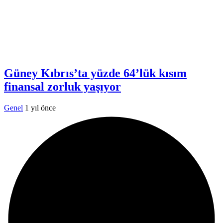
Güney Kıbrıs’ta yüzde 64’lük kısım
finansal zorluk yaşıyor
Genel
1 yıl önce