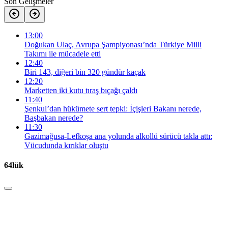
Son Gelişmeler
13:00
Doğukan Ulaç, Avrupa Şampiyonası’nda Türkiye Milli
Takımı ile mücadele etti
12:40
Biri 143, diğeri bin 320 gündür kaçak
12:20
Marketten iki kutu tıraş bıçağı çaldı
11:40
Şenkul’dan hükümete sert tepki: İçişleri Bakanı nerede,
Başbakan nerede?
11:30
Gazimağusa-Lefkoşa ana yolunda alkollü sürücü takla attı:
Vücudunda kırıklar oluştu
64lük