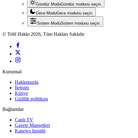
Gündüz Modu
Gündüz modunu seçin.
Gece Modu
Gece modunu seçin.
Sistem Modu
Sistem modunu seçin.
© Telif Hakkı 2026, Tüm Hakları Saklıdır
Kurumsal
Hakkımızda
İletişim
Künye
Gizlilik politikası
Bağlantılar
Canlı TV
Gazete Manşetleri
Kanews Insight