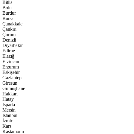
Bitlis
Bolu
Burdur
Bursa
Çanakkale
Çankırı
Çorum
Denizli
Diyarbakır
Edirne
Elazığ
Erzincan
Erzurum
Eskişehir
Gaziantep
Giresun
Gümüşhane
Hakkari
Hatay
Isparta
Mersin
İstanbul
İzmir
Kars
Kastamonu