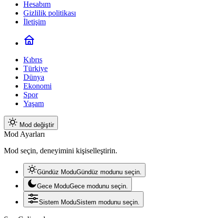
Hesabım
Gizlilik politikası
İletişim
Kıbrıs
Türkiye
Dünya
Ekonomi
Spor
Yaşam
Mod değiştir
Mod Ayarları
Mod seçin, deneyimini kişiselleştirin.
Gündüz Modu
Gündüz modunu seçin.
Gece Modu
Gece modunu seçin.
Sistem Modu
Sistem modunu seçin.