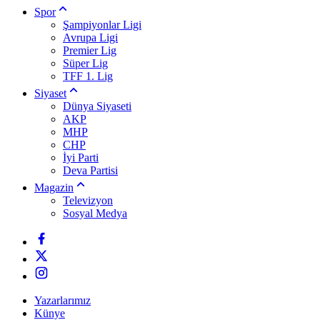
Spor
Şampiyonlar Ligi
Avrupa Ligi
Premier Lig
Süper Lig
TFF 1. Lig
Siyaset
Dünya Siyaseti
AKP
MHP
CHP
İyi Parti
Deva Partisi
Magazin
Televizyon
Sosyal Medya
Yazarlarımız
Künye