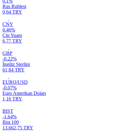
0.1%
Rus Rublesi
0,64 TRY
CNY
0.46%
Çin Yuanı
6,77 TRY
GBP
-0.22%
İngiliz Sterlini
61,84 TRY
EURO/USD
-0.07%
Euro Amerikan Doları
1,16 TRY
BIST
-1.64%
Bist 100
13.662,75 TRY