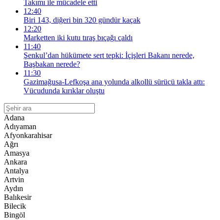
Takımı ile mücadele etti
12:40
Biri 143, diğeri bin 320 gündür kaçak
12:20
Marketten iki kutu tıraş bıçağı çaldı
11:40
Şenkul’dan hükümete sert tepki: İçişleri Bakanı nerede,
Başbakan nerede?
11:30
Gazimağusa-Lefkoşa ana yolunda alkollü sürücü takla attı:
Vücudunda kırıklar oluştu
Adana
Adıyaman
Afyonkarahisar
Ağrı
Amasya
Ankara
Antalya
Artvin
Aydın
Balıkesir
Bilecik
Bingöl