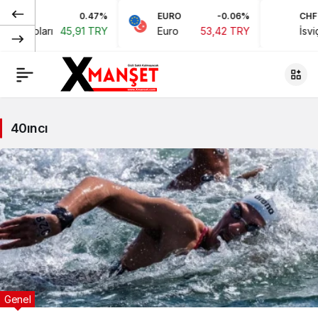
0.47%
EURO
-0.06%
CHF
kan Doları
45,91 TRY
Euro
53,42 TRY
İsviç
40ıncı
Genel