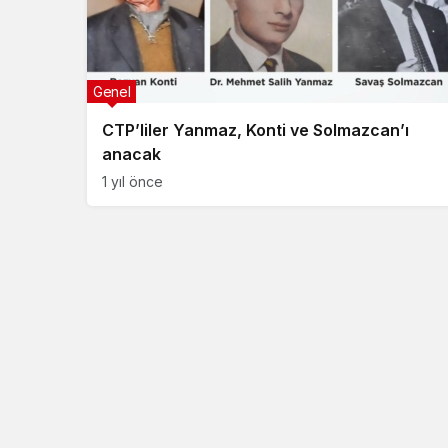
Genel
CTP’liler Yanmaz, Konti ve Solmazcan’ı
anacak
1 yıl önce