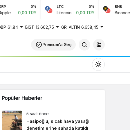
0%
LTC
0%
BNB
ple
0,00 TRY
Litecoin
0,00 TRY
Binance Co
GBP
61,84
BIST
13.662,75
GR. ALTIN
6.658,45
Premium'a Geç
Popüler Haberler
Gündüz Modu
5 saat önce
Gündüz modunu seçin.
Hasipoğlu, sıcak hava yasağı
denetimlerine sahada katıldı