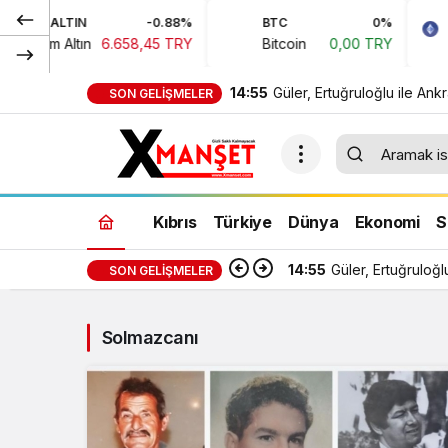
GR. ALTIN
-0.88%
BTC
0%
Gram Altın
6.658,45 TRY
Bitcoin
0,00 TRY
E
14:55
Güler, Ertuğruloğlu ile Ank
SON GELIŞMELER
görüştü
Kıbrıs
Türkiye
Dünya
Ekonomi
S
14:55
Güler, Ertuğruloğl
SON GELIŞMELER
Solmazcanı