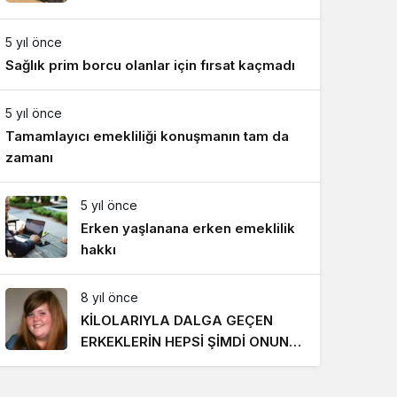
Gece Modu
Gece modunu seçin.
5 yıl önce
Sağlık prim borcu olanlar için fırsat kaçmadı
Sistem Modu
Sistem modunu seçin.
5 yıl önce
Tamamlayıcı emekliliği konuşmanın tam da
zamanı
5 yıl önce
Erken yaşlanana erken emeklilik
hakkı
8 yıl önce
KİLOLARIYLA DALGA GEÇEN
ERKEKLERİN HEPSİ ŞİMDİ ONUN
PEŞİNDE! SON HALİ İNANILMAZ