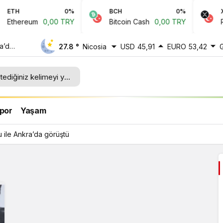
ETH
0%
BCH
0%
XRP
thereum
0,00 TRY
Bitcoin Cash
0,00 TRY
Rip
ra’da
27.8 °
Nicosia
USD
45,91
EURO
53,42
por
Yaşam
u ile Ankra’da görüştü