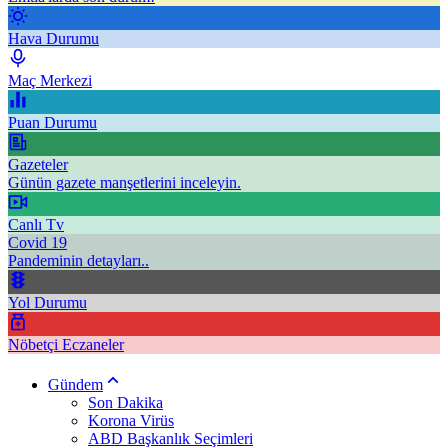
Hava Durumu
Maç Merkezi
Puan Durumu
Gazeteler
Günün gazete manşetlerini inceleyin.
Canlı Tv
Covid 19
Pandeminin detayları..
Yol Durumu
Nöbetçi Eczaneler
Gündem
Son Dakika
Korona Virüs
ABD Başkanlık Seçimleri