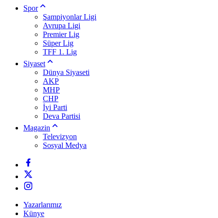
Spor
Şampiyonlar Ligi
Avrupa Ligi
Premier Lig
Süper Lig
TFF 1. Lig
Siyaset
Dünya Siyaseti
AKP
MHP
CHP
İyi Parti
Deva Partisi
Magazin
Televizyon
Sosyal Medya
Yazarlarımız
Künye