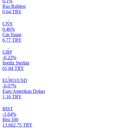
0.1%
Rus Rublesi
0,64 TRY
CNY
0.46%
Çin Yuanı
6,77 TRY
GBP
-0.22%
İngiliz Sterlini
61,84 TRY
EURO/USD
-0.07%
Euro Amerikan Doları
1,16 TRY
BIST
-1.64%
Bist 100
13.662,75 TRY