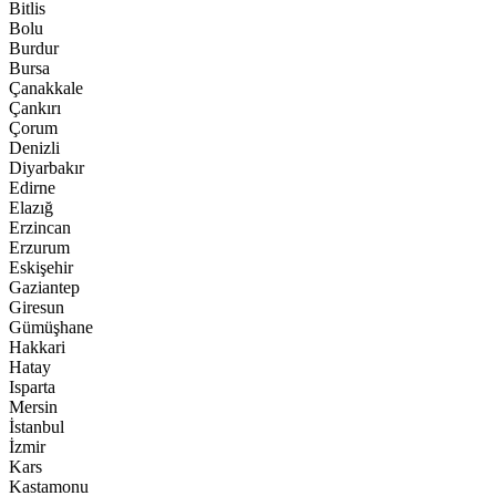
Bitlis
Bolu
Burdur
Bursa
Çanakkale
Çankırı
Çorum
Denizli
Diyarbakır
Edirne
Elazığ
Erzincan
Erzurum
Eskişehir
Gaziantep
Giresun
Gümüşhane
Hakkari
Hatay
Isparta
Mersin
İstanbul
İzmir
Kars
Kastamonu