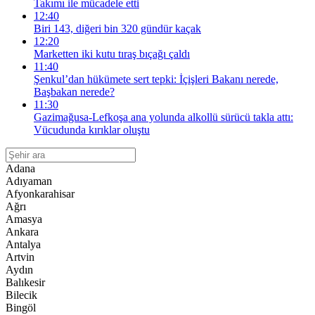
Takımı ile mücadele etti
12:40
Biri 143, diğeri bin 320 gündür kaçak
12:20
Marketten iki kutu tıraş bıçağı çaldı
11:40
Şenkul’dan hükümete sert tepki: İçişleri Bakanı nerede,
Başbakan nerede?
11:30
Gazimağusa-Lefkoşa ana yolunda alkollü sürücü takla attı:
Vücudunda kırıklar oluştu
Adana
Adıyaman
Afyonkarahisar
Ağrı
Amasya
Ankara
Antalya
Artvin
Aydın
Balıkesir
Bilecik
Bingöl