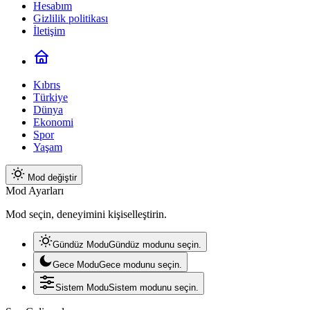
Hesabım
Gizlilik politikası
İletişim
Kıbrıs
Türkiye
Dünya
Ekonomi
Spor
Yaşam
Mod değiştir
Mod Ayarları
Mod seçin, deneyimini kişiselleştirin.
Gündüz Modu
Gündüz modunu seçin.
Gece Modu
Gece modunu seçin.
Sistem Modu
Sistem modunu seçin.