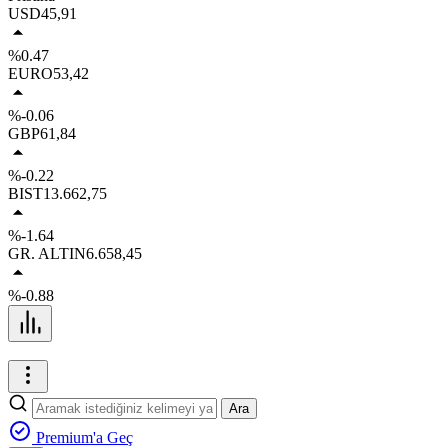
USD
45,91
%0.47
EURO
53,42
%-0.06
GBP
61,84
%-0.22
BIST
13.662,75
%-1.64
GR. ALTIN
6.658,45
%-0.88
Ara
Premium'a Geç