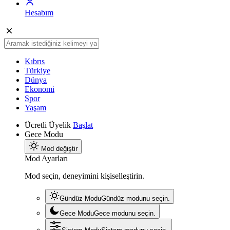
Hesabım
Kıbrıs
Türkiye
Dünya
Ekonomi
Spor
Yaşam
Ücretli Üyelik
Başlat
Gece Modu
Mod değiştir
Mod Ayarları
Mod seçin, deneyimini kişiselleştirin.
Gündüz Modu
Gündüz modunu seçin.
Gece Modu
Gece modunu seçin.