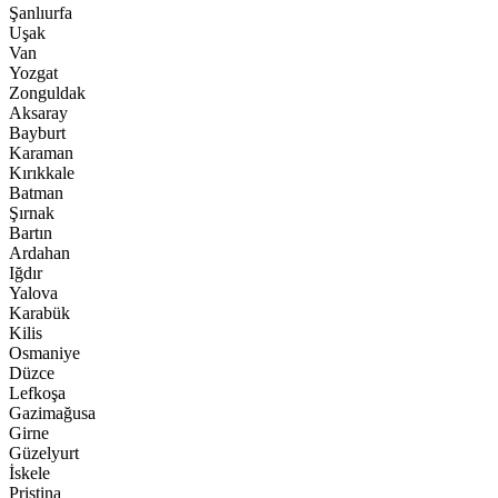
Şanlıurfa
Uşak
Van
Yozgat
Zonguldak
Aksaray
Bayburt
Karaman
Kırıkkale
Batman
Şırnak
Bartın
Ardahan
Iğdır
Yalova
Karabük
Kilis
Osmaniye
Düzce
Lefkoşa
Gazimağusa
Girne
Güzelyurt
İskele
Pristina