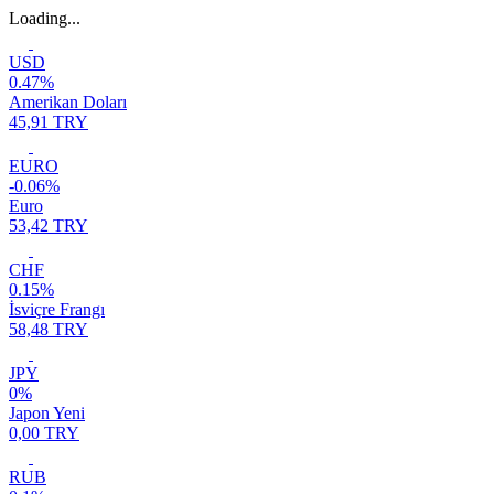
Loading...
USD
0.47%
Amerikan Doları
45,91 TRY
EURO
-0.06%
Euro
53,42 TRY
CHF
0.15%
İsviçre Frangı
58,48 TRY
JPY
0%
Japon Yeni
0,00 TRY
RUB