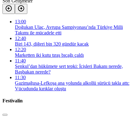
Son Gelişmeler
13:00
Doğukan Ulaç, Avrupa Şampiyonası’nda Türkiye Milli
Takımı ile mücadele etti
12:40
Biri 143, diğeri bin 320 gündür kaçak
12:20
Marketten iki kutu tıraş bıçağı çaldı
11:40
Şenkul’dan hükümete sert tepki: İçişleri Bakanı nerede,
Başbakan nerede?
11:30
Gazimağusa-Lefkoşa ana yolunda alkollü sürücü takla attı:
Vücudunda kırıklar oluştu
Festivalin