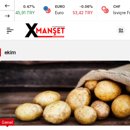
0.47%
EURO
-0.06%
CHF
5,91 TRY
Euro
53,42 TRY
İsviçre Frangı
58
ekim
Genel