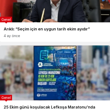
Genel
Arıklı: “Seçim için en uygun tarih ekim ayıdır”
4 ay önce
Genel
25 Ekim günü koşulacak Lefkoşa Maratonu’nda