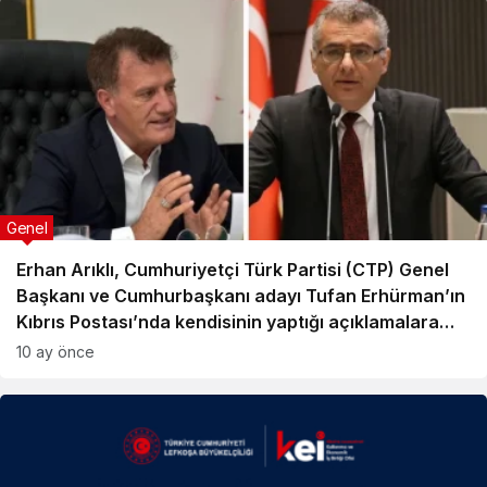
Genel
Erhan Arıklı, Cumhuriyetçi Türk Partisi (CTP) Genel
Başkanı ve Cumhurbaşkanı adayı Tufan Erhürman’ın
Kıbrıs Postası’nda kendisinin yaptığı açıklamalara
yönelik söylediklerine yanıt verdi. Arıklı’nın sosyal
10 ay önce
medyadan yaptığı paylaşımın tamamı şu şekilde:
“ANAYASA CUMHURBAŞKANINA MÜZAKERE GÖREVİ
YÜKLEMİYOR” “Erhürman diyorki;”Müzakerecilik
görevi Cumhurbaşkanına aittir. Bağımsızlık Bildirgesi
ve Cumhurbaşkanlığı yetkileri ortada iken, Arıklının