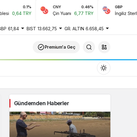
CNY
0.46%
GBP
-0.22%
Çin Yuanı
6,77 TRY
İngiliz Sterlini
61,84 TRY
GBP
61,84
BIST
13.662,75
GR. ALTIN
6.658,45
Premium'a Geç
Gündemden Haberler
Gündüz Modu
Gündüz modunu seçin.