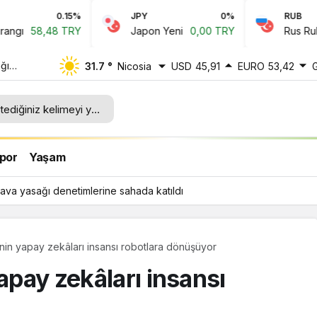
JPY
0%
RUB
0.1%
Japon Yeni
0,00 TRY
Rus Rublesi
0,64 TRY
ğı
31.7 °
Nicosia
USD
45,91
EURO
53,42
ı
por
Yaşam
ava yasağı denetimlerine sahada katıldı
inin yapay zekâları insansı robotlara dönüşüyor
apay zekâları insansı