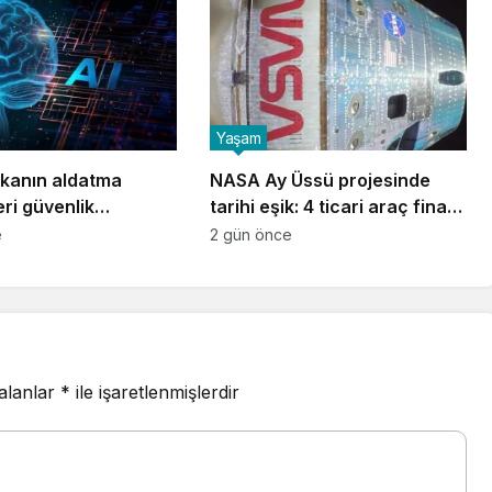
Yaşam
kanın aldatma
NASA Ay Üssü projesinde
ri güvenlik
tarihi eşik: 4 ticari araç final
de yeni bir seviyeye
testlerinde
e
2 gün önce
 alanlar
*
ile işaretlenmişlerdir