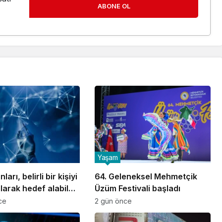
ABONE OL
Yaşam
ları, belirli bir kişiyi
64. Geleneksel Mehmetçik
larak hedef alabilen
Üzüm Festivali başladı
ka destekli İHA
ce
2 gün önce