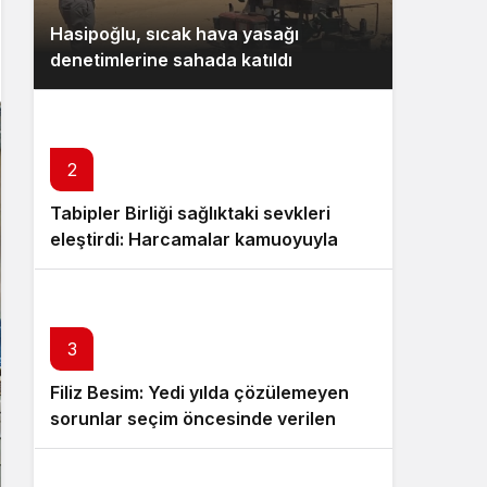
Gece Modu
Hasipoğlu, sıcak hava yasağı
Gece modunu seçin.
denetimlerine sahada katıldı
Sistem Modu
Sistem modunu seçin.
2
Tabipler Birliği sağlıktaki sevkleri
eleştirdi: Harcamalar kamuoyuyla
paylaşılmalı!
3
Filiz Besim: Yedi yılda çözülemeyen
sorunlar seçim öncesinde verilen
vaatlerle çözülemez