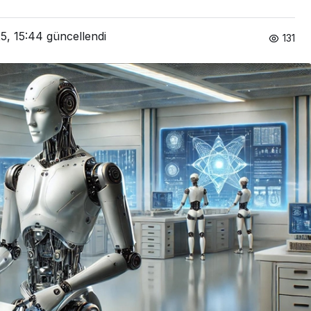
5, 15:44
güncellendi
131