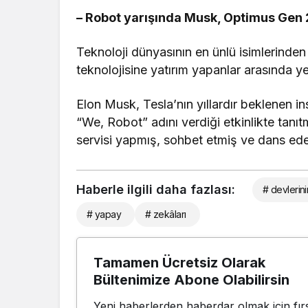
– Robot yarışında Musk, Optimus Gen 2
Teknoloji dünyasının en ünlü isimlerinden
teknolojisine yatırım yapanlar arasında yer
Elon Musk, Tesla’nın yıllardır beklenen 
“We, Robot” adını verdiği etkinlikte tanıt
servisi yapmış, sohbet etmiş ve dans eden 
Haberle ilgili daha fazlası:
# devlerini
# yapay
# zekâları
Tamamen Ücretsiz Olarak
Bültenimize Abone Olabilirsin
Yeni haberlerden haberdar olmak için fırs