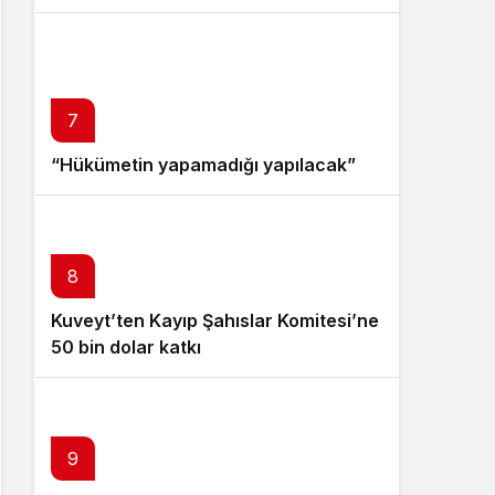
katıldı
7
“Hükümetin yapamadığı yapılacak”
8
Kuveyt’ten Kayıp Şahıslar Komitesi’ne
50 bin dolar katkı
9