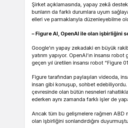
Şirket açıklamasında, yapay zekâ destekli
bunların da farklı durumlara uyum sağlayab
elleri ve parmaklarıyla düzenleyebilme old
– Figure AI, OpenAI ile olan işbirliğini 
Google’ın yapay zekadaki en büyük rakibi
yatırım yapıyor. OpenAI’ın insansı robot ge
geçen yıl üretilen insansı robot “Figure 0
Figure tarafından paylaşılan videoda, ins
insan gibi konuşup, sohbet edebiliyordu.
çevresinde olan bütün nesneleri rahatlıkla
ederken aynı zamanda farklı işler de yap
Ancak tüm bu gelişmelere rağmen ABD merk
olan işbirliğini sonlandırdığını duyurmuştu