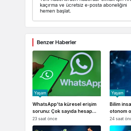
kaçırma ve ücretsiz e-posta aboneliğini
hemen başlat.
Benzer Haberler
Yaşam
Yaşam
WhatsApp’ta küresel erişim
Bilim insan
sorunu: Çok sayıda hesap
otonom o
inceleme gerekçesiyle askıya
yapay ze
23 saat önce
24 saat ön
alındı
üretti