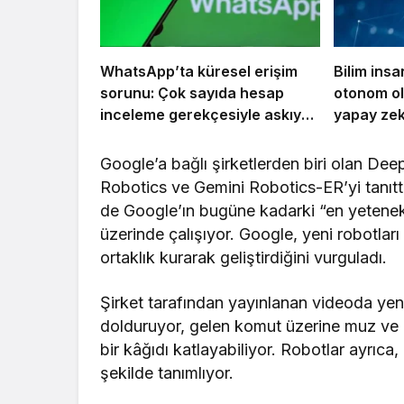
WhatsApp’ta küresel erişim
Bilim insan
sorunu: Çok sayıda hesap
otonom ol
inceleme gerekçesiyle askıya
yapay zek
alındı
Google’a bağlı şirketlerden biri olan De
Robotics ve Gemini Robotics-ER’yi tanıttı
de Google’ın bugüne kadarki “en yetenekl
üzerinde çalışıyor. Google, yeni robotları 
ortaklık kurarak geliştirdiğini vurguladı.
Şirket tarafından yayınlanan videoda yen
dolduruyor, gelen komut üzerine muz ve üz
bir kâğıdı katlayabiliyor. Robotlar ayrıca
şekilde tanımlıyor.