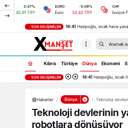
EURO
-0.06%
CHF
0.15%
Euro
53,42 TRY
İsviçre Frangı
58,48 TRY
16:41
Hasipoğlu, sıcak hava yasa
SON GELIŞMELER
denetimlerine sahada katıld
Kıbrıs
Türkiye
Dünya
Ekonomi
S
16:41
Hasipoğlu, sıcak h
SON GELIŞMELER
Dünya
Haberler
Teknoloji devler
Teknoloji devlerinin y
robotlara dönüşüyor