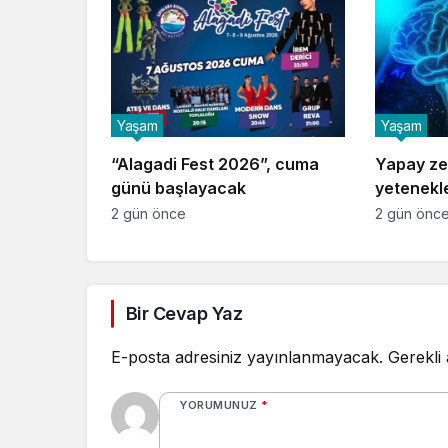
Yaşam
Yaşam
“Alagadi Fest 2026”, cuma
Yapay ze
günü başlayacak
yetenekle
testlerin
2 gün önce
2 gün önc
ulaştı
Bir Cevap Yaz
E-posta adresiniz yayınlanmayacak.
Gerekli
YORUMUNUZ
*